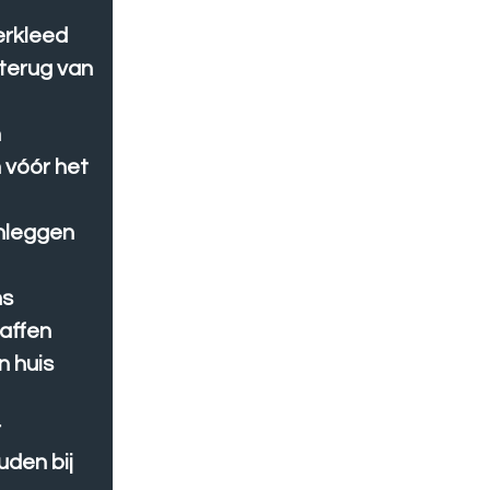
erkleed
 terug van
n
 vóór het
anleggen
ns
affen
n huis
r
den bij