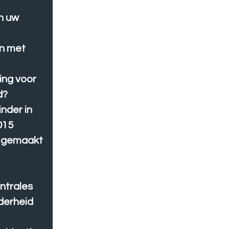
in uw
en met
ing voor
d?
inder in
015
k gemaakt
entrales
derheid