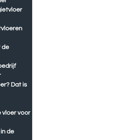
mer
ietvloer
tvloeren
r de
edrijf
r
er? Dat is
 vloer voor
 in de