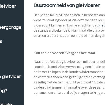
Duurzaamheid van gietvloeren
ietvloer
Ben je een milieuvriend en heb je behoefte aan
website: coatingvloer.nl Via deze website leer
vloersoort kennen en kom je er achter dat
giet
keergarage
de standaard bekende kliklaminaat die bijna ove
strak en creëert het een eenheid binnen de ge
s
Kou aan de voeten? Vergeet het maar!
Naast het feit dat gietvloer een milieuvriendeli
combinatie met vloerverwarming een ideale op
de kamer te lopen in de koude wintermaanden
 gietvloer
de wintermaanden een gezellige sfeer verzorgen
gezellig met de familie. Lijkt je dit wat? Op de w
vinden vind je meer informatie over deze aantr
ing?
opnemen om antwoord op je vragen te krijgen
abiele