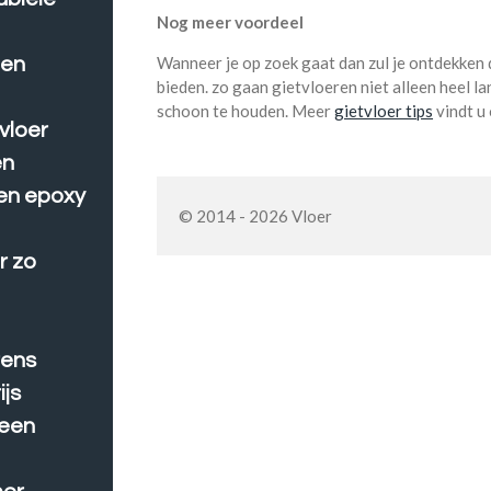
Nog meer voordeel
Wanneer je op zoek gaat dan zul je ontdekken
een
bieden. zo gaan gietvloeren niet alleen heel l
schoon te houden. Meer
gietvloer tips
vindt u
vloer
en
en epoxy
© 2014 - 2026 Vloer
r zo
rens
ijs
 een