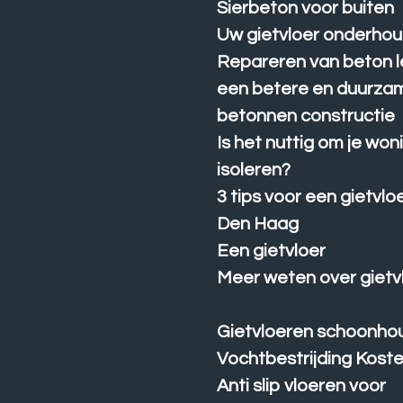
Sierbeton voor buiten
Uw gietvloer onderho
Repareren van beton le
een betere en duurza
betonnen constructie
Is het nuttig om je won
isoleren?
3 tips voor een gietvlo
Den Haag
Een gietvloer
Meer weten over gietv
Gietvloeren schoonho
Vochtbestrijding Kost
Anti slip vloeren voor