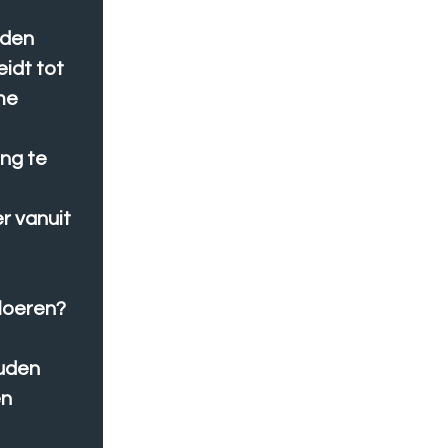
uden
idt tot
me
ing te
er vanuit
loeren?
uden
en