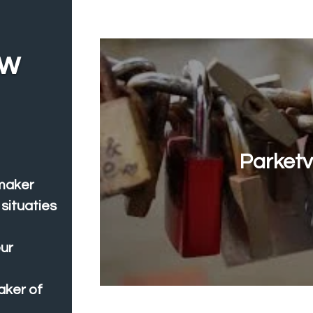
uw
Parketv
maker
situaties
ur
aker of