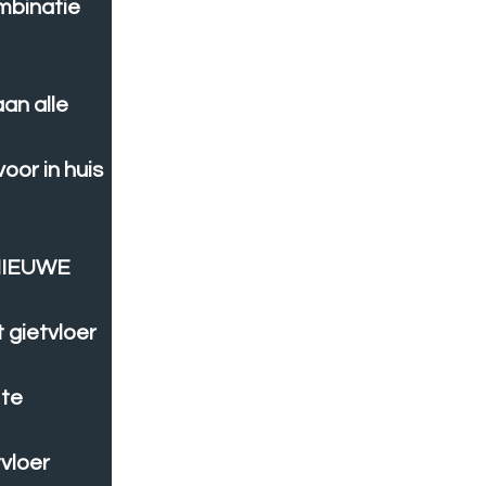
mbinatie
aan alle
voor in huis
NIEUWE
 gietvloer
 te
vloer