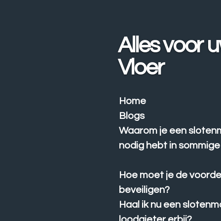
Ga
direct
naar
Alles voor 
de
hoofdinhoud
Vloer
Home
Blogs
Waarom je een sloten
nodig hebt in sommige 
Hoe moet je de voorde
beveiligen?
Haal ik nu een slotenm
loodgieter erbij?