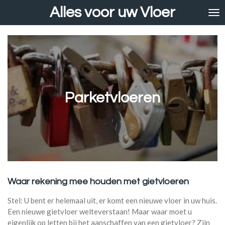
Alles voor uw Vloer
Ga
direct
naar
de
hoofdinhoud
Parketvloeren
Waar rekening mee houden met gietvloeren
Stel: U bent er helemaal uit, er komt een nieuwe vloer in uw huis.
Een nieuwe gietvloer welteverstaan! Maar waar moet u
eigenlijk op letten bij het aanschaffen van een gietvloer? Zijn