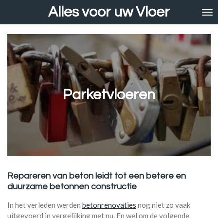
Alles voor uw Vloer
Ga
direct
naar
de
hoofdinhoud
Parketvloeren
Repareren van beton leidt tot een betere en
duurzame betonnen constructie
In het verleden werden
betonrenovaties
nog niet zo vaak
uitgevoerd in vergelijking met nu. En wel om de volgende