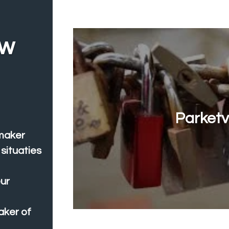
uw
Parketv
maker
situaties
ur
aker of