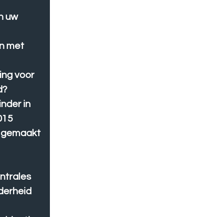
in uw
en met
ing voor
d?
inder in
015
k gemaakt
entrales
derheid