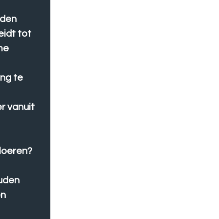
uden
idt tot
me
ing te
er vanuit
loeren?
uden
en