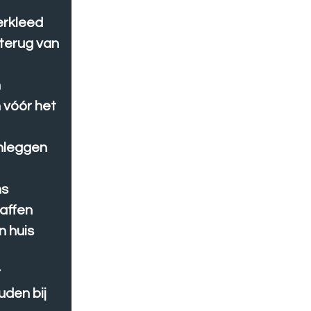
erkleed
 terug van
n
 vóór het
anleggen
ns
affen
n huis
r
den bij