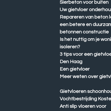
Sierbeton voor buiten
Uw gietvloer onderho
Repareren van beton le
een betere en duurza
betonnen constructie
Is het nuttig om je won
isoleren?
3 tips voor een gietvlo
Den Haag
Een gietvloer
Meer weten over gietv
Gietvloeren schoonho
Vochtbestrijding Kost
Anti slip vloeren voor