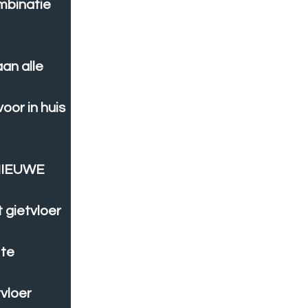
mbinatie
aan alle
voor in huis
NIEUWE
 gietvloer
 te
vloer