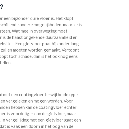
r?
r een bijzonder dure vloer is. Het klopt
rschillende andere mogelijkheden, maar ze is
rsteen. Wat mee in overweging moet
r is de haast ongekende duurzaamheid er
ebsites. Een gietvloer gaat bijzonder lang
n zullen moeten worden gemaakt. Vertoont
opt toch schade, dan is het ook nog eens
tellen.
 met een coatingvloer terwijl beide type
unnen vergeleken en mogen worden. Voor
anden hebben kan de coatingvloer echter
oer is voordeliger dan de gietvloer, maar
In vergelijking met een gietvloer gaat een
dat is vaak een doorn in het oog van de