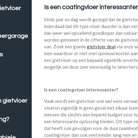
Is een coatingvloer interessante
ietvloer
Sinds jaar en dag wordt gezegd dat de gietvloe
inderdaad dat dit type vloer duurder is dan ve
dan weer wel opvallend goedkoper dan natuu
keergarage
worden genomen in de offerte van de gietvloe
van. Zoek een goede
gietvloer deal
via onze w
mee waardoor er niet snel opnieuw kosten aa
s
een gietvloer op een bepaald ogenblik onverho
mogelijk om deze zeer eenvoudig te laten hers
Is een coatingvloer interessanter?
 gietvloer
Vaak wordt een gietvloer ook wel eens verward
vloeren eigenlijk in geen geval met elkaar k
mensen die slechts een beperkt budget voor h
ing?
een interessante oplossing bieden. Dit type vl
dat heeft ook gevolgen voor de duurzaamheid. 
coatingvloer dan ook veel minder lang mee en 
abiele