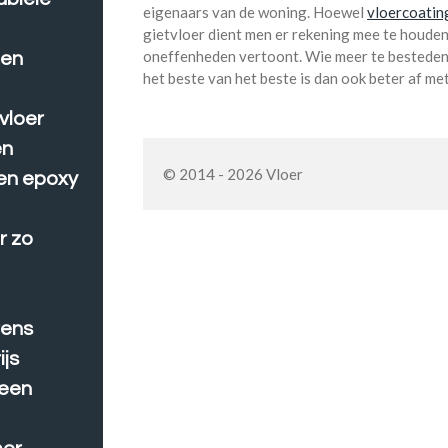
eigenaars van de woning. Hoewel
vloercoatin
gietvloer dient men er rekening mee te houde
oneffenheden vertoont. Wie meer te besteden
een
het beste van het beste is dan ook beter af met
vloer
en
© 2014 - 2026 Vloer
en epoxy
r zo
rens
ijs
 een