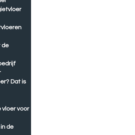
mer
ietvloer
tvloeren
r de
edrijf
r
er? Dat is
 vloer voor
 in de