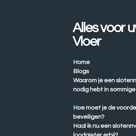
Ga
direct
naar
Alles voor 
de
hoofdinhoud
Vloer
Home
Blogs
Waarom je een sloten
nodig hebt in sommige 
Hoe moet je de voorde
beveiligen?
Haal ik nu een slotenm
loodgieter erbij?